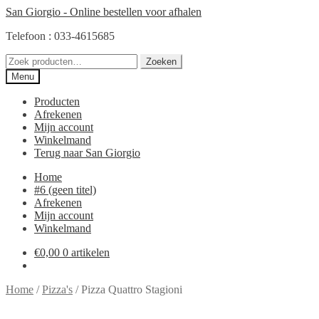
Ga
Ga
San Giorgio - Online bestellen voor afhalen
door
direct
Telefoon : 033-4615685
naar
naar
navigatie
de
Zoeken
inhoud
Zoeken
naar:
Menu
Producten
Afrekenen
Mijn account
Winkelmand
Terug naar San Giorgio
Home
#6 (geen titel)
Afrekenen
Mijn account
Winkelmand
€
0,00
0 artikelen
Home
/
Pizza's
/
Pizza Quattro Stagioni