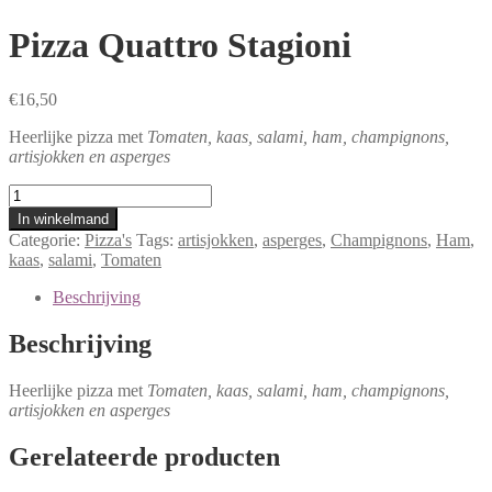
Pizza Quattro Stagioni
€
16,50
Heerlijke pizza met
Tomaten, kaas, salami, ham, champignons,
artisjokken en asperges
Pizza
Quattro
In winkelmand
Stagioni
Categorie:
Pizza's
Tags:
artisjokken
,
asperges
,
Champignons
,
Ham
,
aantal
kaas
,
salami
,
Tomaten
Beschrijving
Beschrijving
Heerlijke pizza met
Tomaten, kaas, salami, ham, champignons,
artisjokken en asperges
Gerelateerde producten