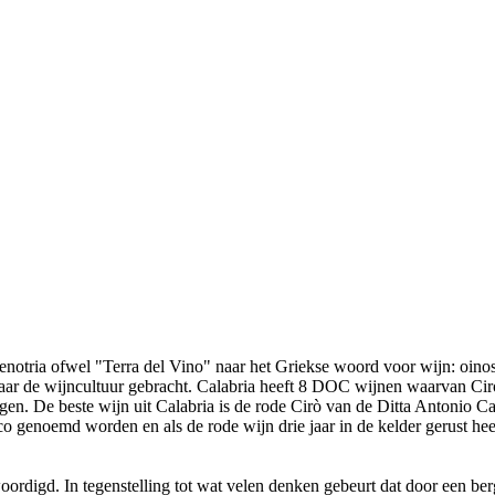
notria ofwel "Terra del Vino" naar het Griekse woord voor wijn: oinos.
daar de wijncultuur gebracht. Calabria heeft 8 DOC wijnen waarvan Ciro
gen. De beste wijn uit Calabria is de rode Cirò van de Ditta Antonio C
co genoemd worden en als de rode wijn drie jaar in de kelder gerust heef
ordigd. In tegenstelling tot wat velen denken gebeurt dat door een ber